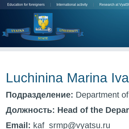
Education for foreigners
International activity
Research at Vyat
Luchinina Marina Iv
Подразделение:
Department of 
Должность:
Head of the Depa
Email:
kaf_srmp@vyatsu.ru