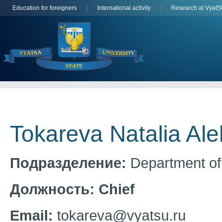
Education for foreigners
International activity
Research at Vyat
Tokareva Natalia Al
Подразделение:
Department of 
Должность:
Сhief
Email:
tokareva@vyatsu.ru