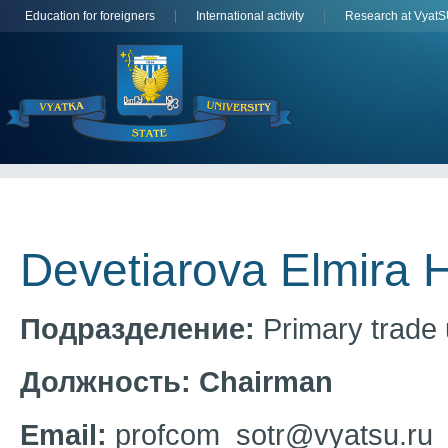
Education for foreigners
International activity
Research at Vyat
Devetiarova Elmira 
Подразделение:
Primary trade 
Должность:
Chairman
Email:
profcom_sotr@vyatsu.ru