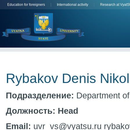
Education for foreigners
International activity
Research at Vyat
Rybakov Denis Nikol
Подразделение:
Department of 
Должность:
Head
Email:
uvr_vs@vyatsu.ru rybako