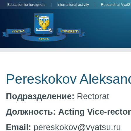
Education for foreigners
International activity
Research at Vyat
Pereskokov Aleksand
Подразделение:
Rectorat
Должность:
Acting Vice-recto
Email:
pereskokov@vyatsu.ru