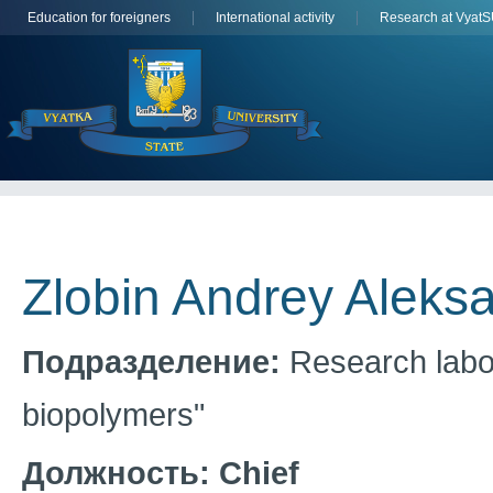
Education for foreigners
International activity
Research at Vyat
Zlobin Andrey Aleks
Подразделение:
Research labor
biopolymers"
Должность:
Сhief