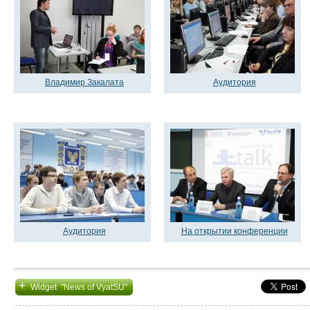
Владимир Закалата
Аудитория
Аудитория
На открытии конференции
+
Widget "News of VyatSU"