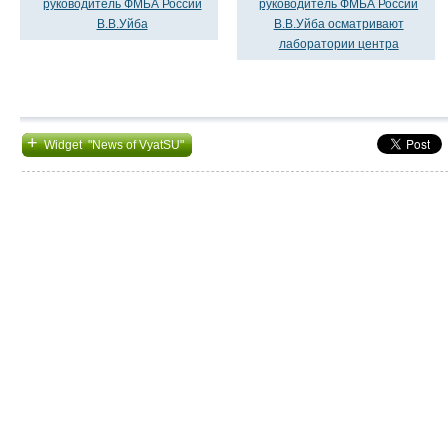
руководитель ФМБА России
руководитель ФМБА России
В.В.Уйба
В.В.Уйба осматривают
лаборатории центра
+
Widget "News of VyatSU"