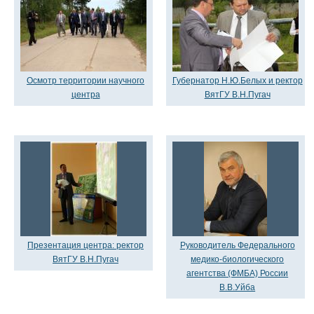
Осмотр территории научного
Губернатор Н.Ю.Белых и ректор
центра
ВятГУ В.Н.Пугач
Презентация центра: ректор
Руководитель Федерального
ВятГУ В.Н.Пугач
медико-биологического
агентства (ФМБА) России
В.В.Уйба