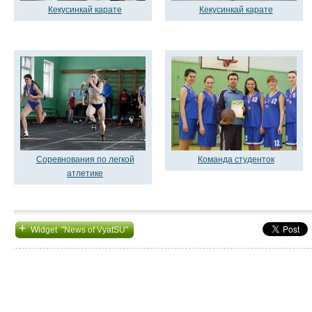
Кекусинкай карате
Кекусинкай карате
Соревнования по легкой
Команда студенток
атлетике
+
Widget "News of VyatSU"