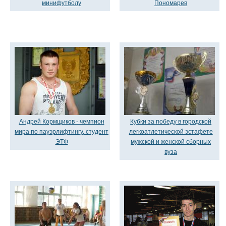
минифутболу
Пономарев
Андрей Кормщиков - чемпион
Кубки за победу в городской
мира по пауэрлифтингу, студент
легкоатлетической эстафете
ЭТФ
мужской и женской сборных
вуза