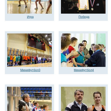
Игра
Победа
Минифутбол3
Минифутбол4