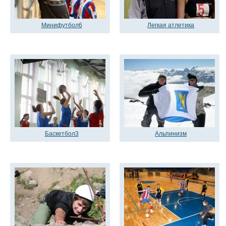
Минифутбол6
Легкая атлетика
Баскетбол3
Альпинизм