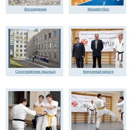
Восхождение
Минифутбол
Спорткомплекс крыльцо
Кекусинкай карате